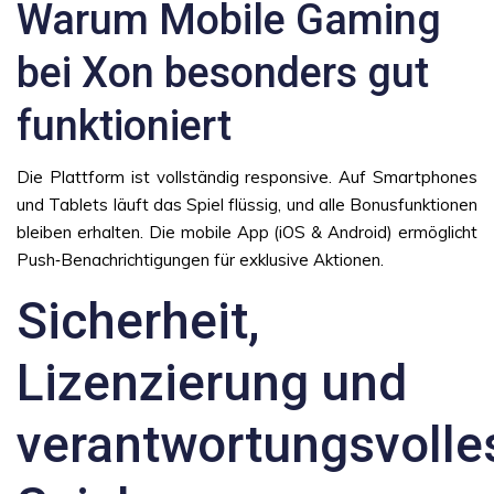
Warum Mobile Gaming
bei Xon besonders gut
funktioniert
Die Plattform ist vollständig responsive. Auf Smartphones
und Tablets läuft das Spiel flüssig, und alle Bonusfunktionen
bleiben erhalten. Die mobile App (iOS & Android) ermöglicht
Push‑Benachrichtigungen für exklusive Aktionen.
Sicherheit,
Lizenzierung und
verantwortungsvolle