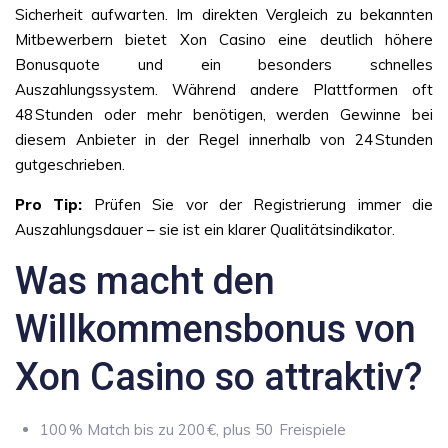
Sicherheit aufwarten. Im direkten Vergleich zu bekannten
Mitbewerbern bietet Xon Casino eine deutlich höhere
Bonusquote und ein besonders schnelles
Auszahlungssystem. Während andere Plattformen oft
48 Stunden oder mehr benötigen, werden Gewinne bei
diesem Anbieter in der Regel innerhalb von 24 Stunden
gutgeschrieben.
Pro Tip:
Prüfen Sie vor der Registrierung immer die
Auszahlungsdauer – sie ist ein klarer Qualitätsindikator.
Was macht den
Willkommensbonus von
Xon Casino so attraktiv?
100 % Match bis zu 200 €, plus 50 Freispiele