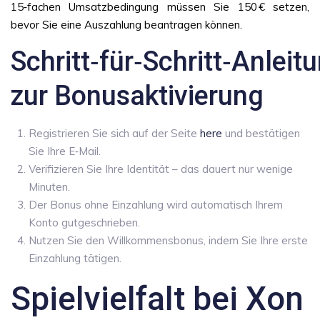
15‑fachen Umsatzbedingung müssen Sie 150 € setzen,
bevor Sie eine Auszahlung beantragen können.
Schritt‑für‑Schritt‑Anleit
zur Bonusaktivierung
Registrieren Sie sich auf der Seite
here
und bestätigen
Sie Ihre E‑Mail.
Verifizieren Sie Ihre Identität – das dauert nur wenige
Minuten.
Der Bonus ohne Einzahlung wird automatisch Ihrem
Konto gutgeschrieben.
Nutzen Sie den Willkommensbonus, indem Sie Ihre erste
Einzahlung tätigen.
Spielvielfalt bei Xon