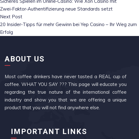
post:
Sicheres Spielen im Online‑Casino: Wie Xon Casino mit
Zwei‑Faktor‑Authentifizierung neue Standards setzt
navigation
Next
Next Post
post:
20 Insider‑Tipps für mehr Gewinn bei Yep Casino – Ihr Weg zum
Erfolg
ABOUT US
Most coffee drinkers have never tasted a REAL cup of
coffee. WHAT YOU SAY ??? This page will educate you
regarding the true nature of the international coffee
industry and show you that we are offering a unique
product that you will not find anywhere else.
IMPORTANT LINKS