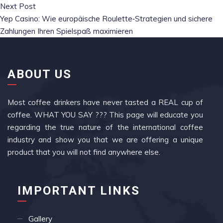
navigation
Next
Next Post
post:
Yep Casino: Wie europäische Roulette‑Strategien und sichere
Zahlungen Ihren Spielspaß maximieren
ABOUT US
Most coffee drinkers have never tasted a REAL cup of
coffee. WHAT YOU SAY ??? This page will educate you
regarding the true nature of the international coffee
industry and show you that we are offering a unique
product that you will not find anywhere else.
IMPORTANT LINKS
Gallery